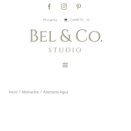
Saltar
Facebook
Instagram
Pinterest
al
contenido
Mi cuenta
CARRITO
Inicio
Abstractos
Abstracto Agua