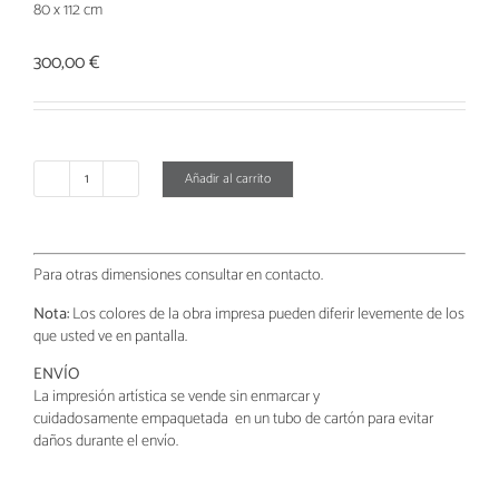
80 x 112 cm
300,00
€
Añadir al carrito
Abstracto
T
cantidad
Para otras dimensiones consultar en contacto.
Nota:
Los colores de la obra impresa pueden diferir levemente de los
que usted ve en pantalla.
ENVÍO
La impresión artística se vende sin enmarcar y
cuidadosamente
empaquetada
en un tubo de cartón para evitar
daños durante el envío.