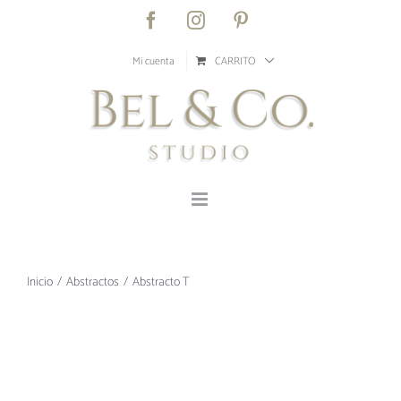
Saltar
Facebook
Instagram
Pinterest
al
contenido
Mi cuenta
CARRITO
Inicio
Abstractos
Abstracto T