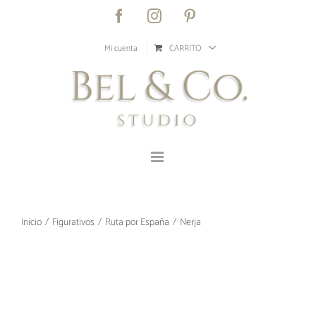
Saltar
Facebook
Instagram
Pinterest
al
contenido
Mi cuenta
CARRITO
Inicio
Figurativos
Ruta por España
Nerja