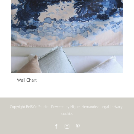
Wall Chart
Copyright
Bel&Co Studio
| Powered by
Miguel Hernández
|
legal
|
privacy
|
cookies
Facebook
Instagram
Pinterest